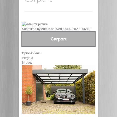
Submitted by
Admin
on Wed, 09/02/2020 - 06:40
Carport
OpionsView:
Pergola
image: