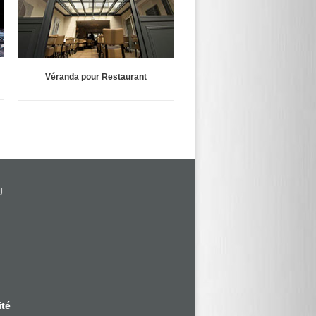
Véranda Brabant Wallon
Véranda pour Restaurant
U
n
ité